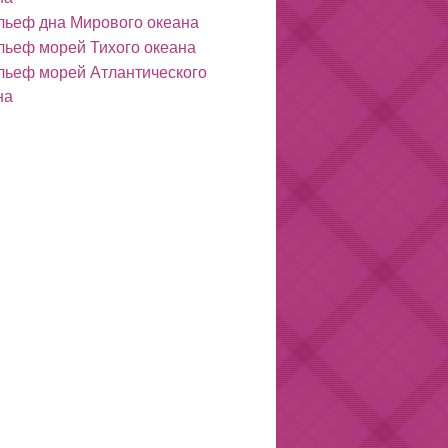
льеф дна Мирового океана
льеф морей Тихого океана
льеф морей Атлантического
на