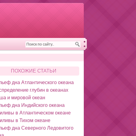
ПОХОЖИЕ СТАТЬИ
льеф дна Атлантического океа­на
спределение глубин в океанах
ша и мировой океан
льеф дна Индийского океана
иливы в Атлантическом океане
иливы в Тихом океане
льеф дна Северного Ледовитого
на