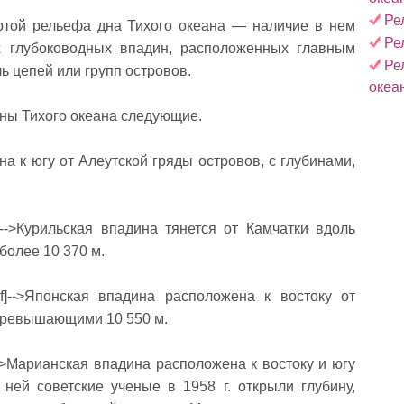
Ре
ртой рельефа дна Тихого океана — наличие в нем
Ре
х глу­боководных впадин, расположенных главным
Ре
ль цепей или групп островов.
океа
ы Тихого океана следую­щие.
на к югу от Алеутской гряды островов, с глубинами,
ndif]-->Курильская впадина тянется от Камчатки вдоль
 более 10 370 м.
endif]-->Японская впадина расположена к востоку от
 превышающими 10 550 м.
dif]-->Марианская впадина расположена к востоку и югу
ней советские ученые в 1958 г. открыли глубину,