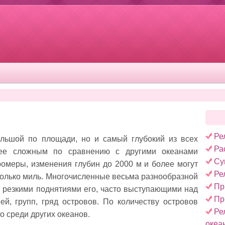
Ре
ольшой по площади, но и самый глубокий из всех
Ра
лее сложным по сравнению с другими океанами
Су
омеры, изменения глубин до 2000 м и более мо­гут
Ре
колько миль. Многочислен­ные весьма разнообразной
Пр
резкими поднятиями его, часто выступающими над
Пр
ей, групп, гряд островов. По количе­ству островов
Ре
о среди других океанов.
океа