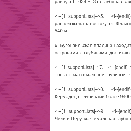
равную 11 034 м. Эта глубина явл
<!--[if !supportLists]-->5. <!--[
располо­жена к востоку от Филип
540 м.
6. Бугенвильская впадина наход
островами, с глубинами, достигаю
<!--[if !supportLists]-->7. <!--[en
Тон­га, с максимальной глубиной 10
<!--[if !supportLists]-->8. <!--[e
Кермадек, с глубинами более 9400
<!--[if !supportLists]-->9. <!--[
Чили и Перу, максимальная глубин