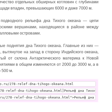
ичество отдельных обшир­ных котловин с глубинами
­щади впадин, превышающих 6000 и даже 7000 м.
подводного рельефа дна Ти­хого океана — цепи
лоскими вер­шинами, находящиеся в районе между
шалловыми островами.
е поднятия дна Тихого океана. Главные из них —
, вытянутое на запад в сторону Индийского океана,
тый от склона Антарктического матери­ка к Новой
нятиями в общем изменяются от 2000 до 3000 м, а в
 500 м.