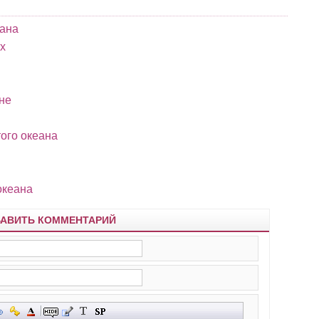
а­на
х
не
ого океана
океана
АВИТЬ КОММЕНТАРИЙ