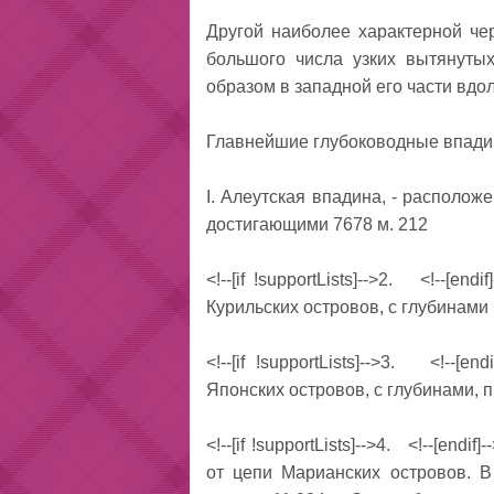
Другой наиболее характерной че
большого числа узких вытянуты
образом в запад­ной его части вдо
Главнейшие глубоководные впадин
I. Алеутская впадина, - расположе
достигающими 7678 м. 212
<!--[if !supportLists]-->2. <!--[e
Куриль­ских островов, с глубинами
<!--[if !supportLists]-->3. <!--[
Японских островов, с глубинами,
<!--[if !supportLists]-->4. <!--[en
от цепи Марианских островов. В 