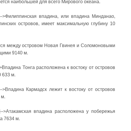
яется наи­большей для всего Мирового океана.
endif]-->Филиппинская впадина, или впадина Минданао,
пинских островов, имеет максимальную глубину 10
ится между островом Новая Гвинея и Соломоновыми
щи­ми 9140 м.
dif]-->Впадина Тонга расположена к востоку от островов
 633 м.
ndif]-->Впадина Кармадск лежит к востоку от островов
 м.
endif]-->Атакамская впадина расположена у побережья
а 7634 м.